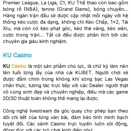
Premier League, La Liga, C1,
KU
Thể thao còn bao gồm
bóng rổ (NBA), tennis (Grand Slams), bóng chuyền…
Hàng ngàn trận đấu sẽ được cập nhật mỗi ngày với hệ
thống kèo cược đa dạng, không chỉ Kèo Chấp, 1×2, Tài
Xỉu, mà còn có kèo phạt góc, kèo thẻ vàng, kèo xiên,
cược trong trận… Tất cả đều được phân tích bởi các
chuyên gia giàu kinh nghiệm.
KU Casino
KU
Casino
là một sản phẩm chủ lực, là chữ ký làm nên
tên tuổi lừng lẫy của nhà cái KUBET
. Người chơi sẽ
được đắm chìm trong không khí sòng bạc Las Vegas
chân thực, tương tác trực tiếp với các Dealer người thật
vô cùng xinh đẹp và chuyên nghiệp, điều mà các game
2D/3D thuật toán không thể mang lại được.
Công nghệ livestream đa góc quay cho phép bạn theo
dõi chi tiết của từng ván bài, đảm bảo tính minh bạch
tuyệt đối. Các sảnh Casino trực tuyến luôn sôi động,
đông đúc với các trò chơi kinh điển như: