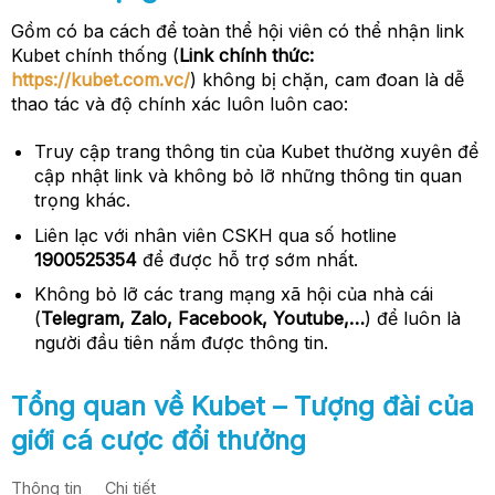
Gồm có ba cách để toàn thể hội viên có thể nhận link
Kubet chính thống (
Link chính thức:
https://kubet.com.vc/
) không bị chặn, cam đoan là dễ
thao tác và độ chính xác luôn luôn cao:
Truy cập trang thông tin của Kubet thường xuyên để
cập nhật link và không bỏ lỡ những thông tin quan
trọng khác.
Liên lạc với nhân viên CSKH qua số hotline
1900525354
để được hỗ trợ sớm nhất.
Không bỏ lỡ các trang mạng xã hội của nhà cái
(
Telegram, Zalo, Facebook, Youtube,…
) để luôn là
người đầu tiên nắm được thông tin.
Tổng quan về Kubet – Tượng đài của
giới cá cược đổi thưởng
Thông tin
Chi tiết