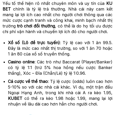
Yếu tố thể hiện rõ nhất chuyên môn và uy tín của
KU
BET
chính là tỷ lệ trả thưởng. Nhà cái này cam kết
mang lại lợi ích cao nhất cho người chơi thông qua các
mức cược cạnh tranh và công khai, minh bạch nhất thị
trường
trò chơi đổi thưởng
, có thể là do họ tối ưu được
chi phí vận hành và chuyển lợi ích đó cho người chơi.
Xổ số (Lô đề trực tuyến)
: Tỷ lệ cao với 1 ăn 99.5.
Đây là mức cao nhất thị trường, so với 1 ăn 70 hoặc
1 ăn 80 của xổ số truyền thống.
Casino online
: Các trò như Baccarat (Player/Banker)
có tỷ lệ 1:1 (trừ 5% hoa hồng nếu cược Banker
thắng), Xóc – Đĩa (Chẵn/Lẻ) tỷ lệ 1:0.96.
Cá cược về thể thao
: Tỷ lệ cược (odds) luôn cao hơn
5-10% so với các nhà cái khác. Ví dụ, một trận đấu
Ngoại Hạng Anh, trong khi nhà cái A ra kèo 1.95,
KUBET
có thể ra kèo 1.98 hoặc 1.99, mang lại lợi
nhuận về lâu dài cao hơn hẳn cho người chơi.