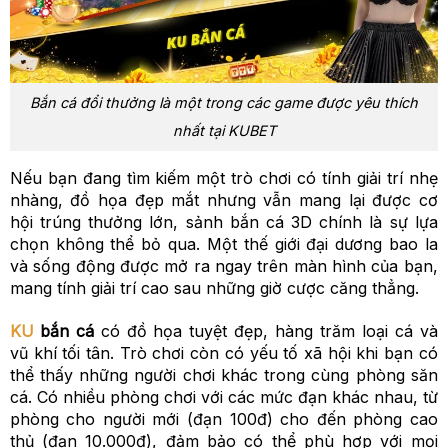
Bắn cá đổi thưởng là một trong các game được yêu thích
nhất tại KUBET
Nếu bạn đang tìm kiếm một trò chơi có tính giải trí nhẹ
nhàng, đồ họa đẹp mắt nhưng vẫn mang lại được cơ
hội trúng thưởng lớn, sảnh bắn cá 3D chính là sự lựa
chọn không thể bỏ qua. Một thế giới đại dương bao la
và sống động được mở ra ngay trên màn hình của bạn,
mang tính giải trí cao sau những giờ cược căng thẳng.
KU
bắn cá
có đồ họa tuyệt đẹp, hàng trăm loại cá và
vũ khí tối tân. Trò chơi còn có yếu tố xã hội khi bạn có
thể thấy những người chơi khác trong cùng phòng săn
cá. Có nhiều phòng chơi với các mức đạn khác nhau, từ
phòng cho người mới (đạn 100đ) cho đến phòng cao
thủ (đạn 10.000đ), đảm bảo có thể phù hợp với mọi