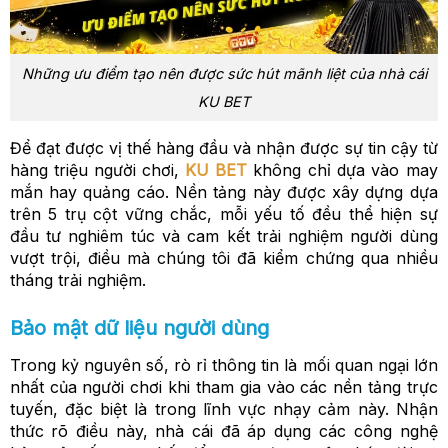
Những ưu điểm tạo nên được sức hút mãnh liệt của nhà cái
KU BET
Để đạt được vị thế hàng đầu và nhận được sự tin cậy từ
hàng triệu người chơi,
KU BET
không chỉ dựa vào may
mắn hay quảng cáo. Nền tảng này được xây dựng dựa
trên 5 trụ cột vững chắc, mỗi yếu tố đều thể hiện sự
đầu tư nghiêm túc và cam kết trải nghiệm người dùng
vượt trội, điều mà chúng tôi đã kiểm chứng qua nhiều
tháng trải nghiệm.
Bảo mật dữ liệu người dùng
Trong kỷ nguyên số, rò rỉ thông tin là mối quan ngại lớn
nhất của người chơi khi tham gia vào các nền tảng trực
tuyến, đặc biệt là trong lĩnh vực nhạy cảm này. Nhận
thức rõ điều này, nhà cái
đã áp dụng các công nghệ