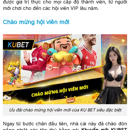
được giá trị thực cho mọi cấp độ thành viên, từ người
mới chơi cho đến các hội viên VIP lâu năm.
Chào mừng hội viên mới
Ưu đãi chào mừng hội viên mới của KU BET siêu đặc biệt
Ngay từ bước chân đầu tiên, nhà cái này đã chào đón
nồng nhiệt các tân thủ bằng gói
Khuyến mãi KUBET