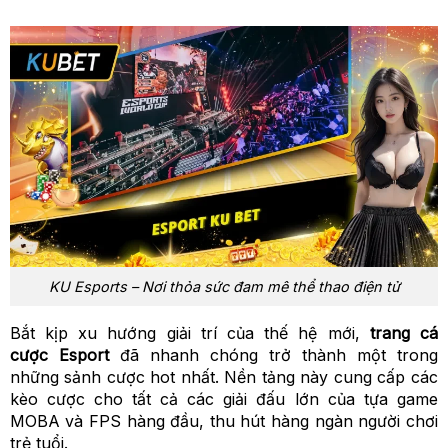
KU Esports – Nơi thỏa sức đam mê thể thao điện tử
Bắt kịp xu hướng giải trí của thế hệ mới,
trang cá
cược
Esport
đã nhanh chóng trở thành một trong
những sảnh cược hot nhất. Nền tảng này cung cấp các
kèo cược cho tất cả các giải đấu lớn của tựa game
MOBA và FPS hàng đầu, thu hút hàng ngàn người chơi
trẻ tuổi.