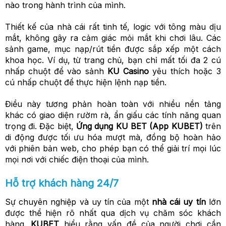
nào trong hành trình của mình.
Thiết kế của nhà cái rất tinh tế, logic với tông màu dịu
mắt, không gây ra cảm giác mỏi mắt khi chơi lâu. Các
sảnh game, mục nạp/rút tiền được sắp xếp một cách
khoa học. Ví dụ, từ trang chủ, bạn chỉ mất tối đa 2 cú
nhấp chuột để vào sảnh
KU Casino
yêu thích hoặc 3
cú nhấp chuột để thực hiện lệnh nạp tiền.
Điều này tương phản hoàn toàn với nhiều nền tảng
khác có giao diện rườm rà, ẩn giấu các tính năng quan
trọng đi. Đặc biệt,
Ứng dụng KU BET (App KUBET)
trên
di động được tối ưu hóa mượt mà, đồng bộ hoàn hảo
với phiên bản web, cho phép bạn có thể giải trí mọi lúc
mọi nơi với chiếc điện thoại của mình.
Hỗ trợ khách hàng 24/7
Sự chuyên nghiệp và uy tín của một
nhà cái uy tín
lớn
được thể hiện rõ nhất qua dịch vụ chăm sóc khách
hàng.
KUBET
hiểu rằng vấn đề của người chơi cần