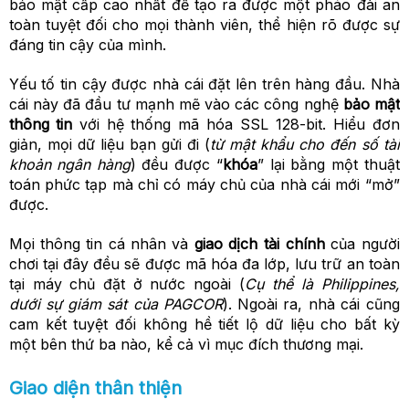
bảo mật cấp cao nhất để tạo ra được một pháo đài an
toàn tuyệt đối cho mọi thành viên, thể hiện rõ được sự
đáng tin cậy của mình.
Yếu tố tin cậy được nhà cái
đặt lên trên hàng đầu. Nhà
cái này đã đầu tư mạnh mẽ vào các công nghệ
bảo mật
thông tin
với hệ thống mã hóa SSL 128-bit. Hiểu đơn
giản, mọi dữ liệu bạn gửi đi (
từ mật khẩu cho đến số tài
khoản ngân hàng
) đều được “
khóa
” lại bằng một thuật
toán phức tạp mà chỉ có máy chủ của nhà cái mới “mở”
được.
Mọi thông tin cá nhân và
giao dịch tài chính
của người
chơi tại đây đều sẽ được mã hóa đa lớp, lưu trữ an toàn
tại máy chủ đặt ở nước ngoài (
Cụ thể là Philippines,
dưới sự giám sát của PAGCOR
). Ngoài ra, nhà cái
cũng
cam kết tuyệt đối không hề tiết lộ dữ liệu cho bất kỳ
một bên thứ ba nào, kể cả vì mục đích thương mại.
Giao diện thân thiện