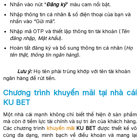
Nhấn vào nút “
Đăng ký
” màu cam nổi bật.
Nhập thông tin cá nhân & số điện thoại của bạn và
nhấn vào “Gửi mã”.
Nhập mã OTP và thiết lập thông tin tài khoản (
Tên
đăng nhập, Mật khẩu
).
Hoàn tất đăng ký và bổ sung thông tin cá nhân (
Họ
tên thật, thông tin ngân hàng
).
Lưu ý:
Họ tên phải trùng khớp với tên tài khoản
ngân hàng để rút tiền.
Chương trình khuyến mãi tại nhà cái
KU BET
Một nhà cái mạnh không chỉ biết thể hiện ở sản phẩm
mà còn ở tiềm lực tài chính và sự tri ân của khách hàng.
Các chương trình
khuyến mãi
KU BET
được thiết kế vô
cùng đa dạng, minh bạch về điều khoản và mang lại