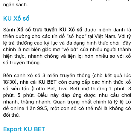
ngân sách.
KU Xổ số
Sảnh
Xổ số trực tuyến
KU Xố số
được mệnh danh là
thiên đường cho các tín đồ “số học” tại Việt Nam. Với tỷ
lệ trả thưởng cao kỷ lục và đa dạng hình thức chơi, đây
chính là nơi biến giấc mơ “về bờ” của nhiều người thành
hiện thực, nhanh chóng và tiện lợi hơn nhiều so với xổ
số truyền thống.
Bên cạnh xổ số 3 miền truyền thống (chờ kết quả lúc
18:30), nhà cái
KU BET
còn cung cấp các hình thức xổ
số siêu tốc (Lotto Bet, Live Bet) mở thưởng 1 phút, 3
phút, 5 phút. Điều này đáp ứng được nhu cầu chơi
nhanh, thắng nhanh. Quan trọng nhất chính là tỷ lệ Lô
đề online 1 ăn 99.5, một con số có thể nói là không có
đối thủ.
Esport KU BET