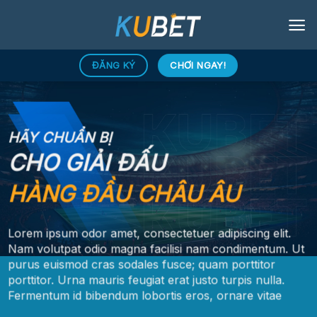
Chuyển
đến
nội
dung
CHƠI NGAY!
ĐĂNG KÝ
HÃY CHUẨN BỊ
CHO GIẢI ĐẤU
HÀNG ĐẦU CHÂU ÂU
Lorem ipsum odor amet, consectetuer adipiscing elit.
Nam volutpat odio magna facilisi nam condimentum. Ut
purus euismod cras sodales fusce; quam porttitor
porttitor. Urna mauris feugiat erat justo turpis nulla.
Fermentum id bibendum lobortis eros, ornare vitae