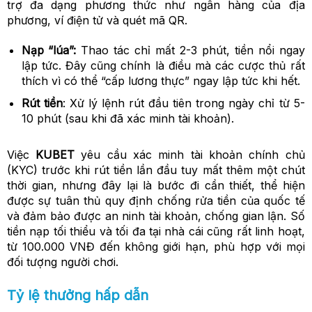
trợ đa dạng phương thức như ngân hàng của địa
phương, ví điện tử và quét mã QR.
Nạp “lúa”:
Thao tác chỉ mất 2-3 phút, tiền nổi ngay
lập tức. Đây cũng chính là điều mà các cược thủ rất
thích vì có thể “cấp lương thực” ngay lập tức khi hết.
Rút tiền
: Xử lý lệnh rút đầu tiên trong ngày chỉ từ 5-
10 phút (sau khi đã xác minh tài khoản).
Việc
KUBET
yêu cầu xác minh tài khoản chính chủ
(KYC) trước khi rút tiền lần đầu tuy mất thêm một chút
thời gian, nhưng đây lại là bước đi cần thiết, thể hiện
được sự tuân thủ quy định chống rửa tiền của quốc tế
và đảm bảo được an ninh tài khoản, chống gian lận. Số
tiền nạp tối thiểu và tối đa tại nhà cái cũng rất linh hoạt,
từ 100.000 VNĐ đến không giới hạn, phù hợp với mọi
đối tượng người chơi.
Tỷ lệ thưởng hấp dẫn