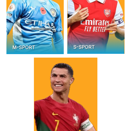
S-SPORT
M-SPORT